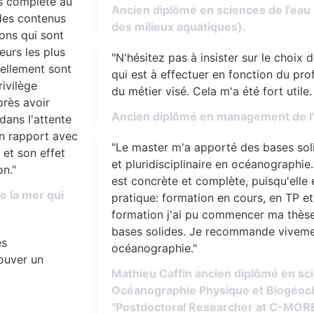
ès complète au
Ancien diplômé en sciences de l'eau (
 des contenus
des milieux aquatiques).
ons qui sont
eurs les plus
"N'hésitez pas à insister sur le choix
tellement sont
qui est à effectuer en fonction du prof
rivilège
du métier visé. Cela m'a été fort utile.
près avoir
Ancien diplômé en management de l
dans l'attente
en rapport avec
"Le master m'a apporté des bases soli
 et son effet
et pluridisciplinaire en océanographi
on."
est concrète et complète, puisqu'elle e
e la mer qui
pratique: formation en cours, en TP et
formation j'ai pu commencer ma thèse
bases solides. Je recommande viveme
es
océanographie."
rouver un
Mathieu Caffin ancien diplômé en scie
Océanographie Physique et Biogéochi
"Postdoctoral Researcher at C-MORE,