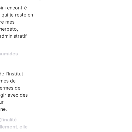
oir rencontré
qui je reste en
ire mes
 herpéto,
dministratif
 humides
l'Institut
rmes de
termes de
agir avec des
ur
ne."
finalité
lement, elle