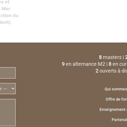
es et
e Mer
ection du
dent).
8
masters |
9
en alternance M2 |
8
en cur
2
ouverts à di
Qui sommes
Offre de fo
Enseignement 
Partena