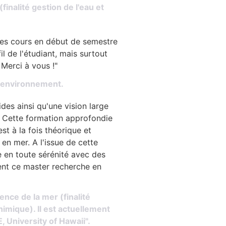
finalité gestion de l'eau et
 des cours en début de semestre
il de l'étudiant, mais surtout
 Merci à vous !"
'environnement.
des ainsi qu'une vision large
e. Cette formation approfondie
st à la fois théorique et
 en mer. A l'issue de cette
 en toute sérénité avec des
nt ce master recherche en
nce de la mer (finalité
mique). Il est actuellement
 University of Hawaii".