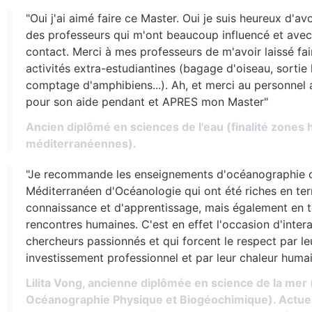
"Oui j'ai aimé faire ce Master. Oui je suis heureux d'av
des professeurs qui m'ont beaucoup influencé et avec 
contact. Merci à mes professeurs de m'avoir laissé fa
activités extra-estudiantines (bagage d'oiseau, sortie
comptage d'amphibiens...). Ah, et merci au personnel a
pour son aide pendant et APRES mon Master"
Ancien diplômé en sciences de l'eau (finalité zones
méditerranéennes).
"Je recommande les enseignements d'océanographie de 
Méditerranéen d'Océanologie qui ont été riches en te
connaissance et d'apprentissage, mais également en 
rencontres humaines. C'est en effet l'occasion d'inter
chercheurs passionnés et qui forcent le respect par le
investissement professionnel et par leur chaleur humai
Lilita Vong, ancienne diplômée en science de la mer (
Océanographie Physique et Biogéochimique). Actuel