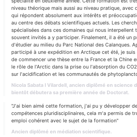
spécialité en deuxième année. Cette formation est tr
niveau théorique mais aussi au niveau pratique, avec
qui répondent absolument aux intérêts et préoccupati
au centre des débats scientifiques actuels. Les cherch
spécialisées dans ces domaines qui nous interpellent 
souvent invités a y participer. Finalement, il a été un p
d'étudier au milieu du Parc National des Calanques. A
participé à une expédition en Arctique cet été, je suis 
de commencer une thèse entre la France et la Chine 
le rôle de l'Arctic dans la prise ou l'absorption du CO2
sur l'acidification et les communautés de phytoplanct
Nicola Sabata I Vilardell, ancien diplômé en science d
bientôt débutera sa première année de Doctorat.
"J'ai bien aimé cette formation, j'ai pu y développer d
compétences pluridisciplinaires, cela m'a permis de t
emploi cohérent avec le sujet de la formation"
Ancien diplômé en médiation scientifique.