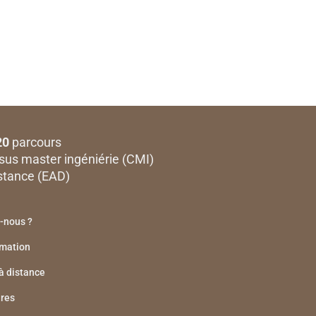
20
parcours
sus master ingéniérie (CMI)
stance (EAD)
-nous ?
rmation
à distance
ires