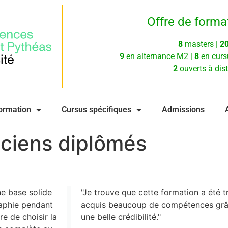
Offre de forma
8
masters |
2
9
en alternance M2 |
8
en curs
2
ouverts à dis
formation
Cursus spécifiques
Admissions
ciens diplômés
e base solide
"Je trouve que cette formation a été t
raphie pendant
acquis beaucoup de compétences grâce
re de choisir la
une belle crédibilité."